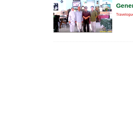
Gener
Travelogu