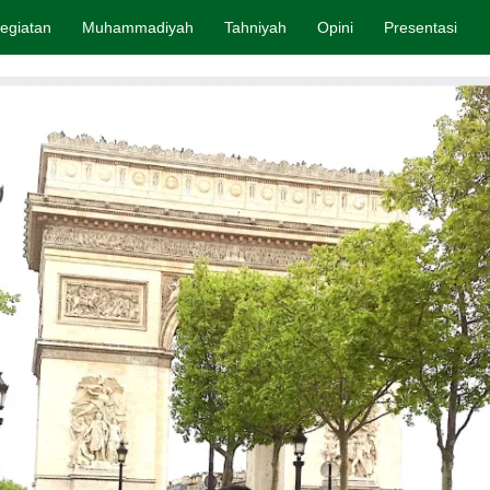
egiatan
Muhammadiyah
Tahniyah
Opini
Presentasi