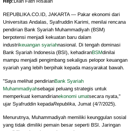
Rep:
Dian Fath Risalah
REPUBLIKA.CO.ID, JAKARTA — Pakar ekonomi dari
Universitas Andalas, Syafruddin Karimi, menilai rencana
pendirian Bank Syariah Muhammadiyah (BSM)
berpotensi menjadi kekuatan baru dalam
industri
keuangan syariah
nasional. Di tengah dominasi
Bank Syariah Indonesia (BSI), kehadiran
BSM
dinilai
mampu menjadi pengimbang sekaligus pelopor keuangan
syariah yang lebih berpihak kepada masyarakat bawah.
"Saya melihat pendirian
Bank Syariah
Muhammadiyah
sebagai peluang strategis untuk
memperkuat kemandirian
ekonomi umat
secara nyata,"
ujar Syafruddin kepada
Republika
, Jumat (4/7/2025).
Menurutnya, Muhammadiyah memiliki keunggulan sosial
yang tidak dimiliki pemain besar seperti BSI. Jaringan